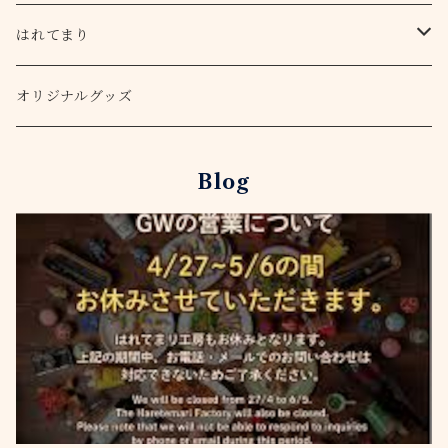
はれてまり
てまりキット
オリジナルグッズ
アクセサリー
Blog
ピアス・イヤリング
ストラップ
ヘアゴム
バッグチャーム
桜
季節を楽しむ
菊
プルメリア