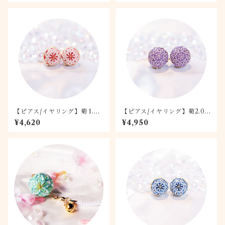
【ピアス/イヤリング】菊 1.5c
【ピアス/イヤリング】菊2.0c
m 紅白
mてまり 桔梗
¥4,620
¥4,950