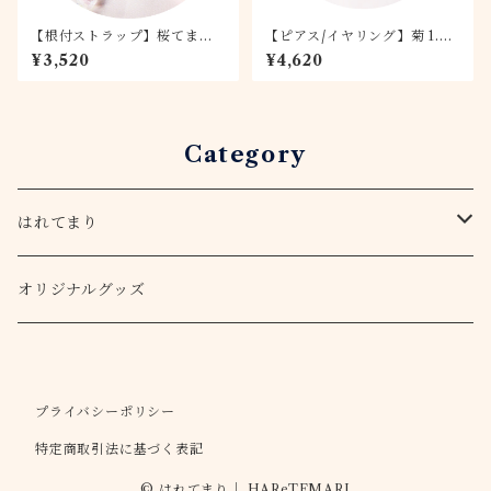
【根付ストラップ】桜てまり -
【ピアス/イヤリング】菊 1.5c
若桜-
mてまり 富士
¥3,520
¥4,620
Category
はれてまり
てまりキット
オリジナルグッズ
アクセサリー
プライバシーポリシー
ピアス・イヤリング
ストラップ
特定商取引法に基づく表記
ヘアゴム
バッグチャーム
© はれてまり｜ HAReTEMARI