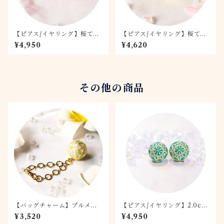
【ピアス/イヤリング】桜てま
【ピアス/イヤリング】桜てま
り -桃桜- 2.0
り -月桜- 1.5
¥4,950
¥4,620
その他の商品
【バッグチャーム】プルメリ
【ピアス/イヤリング】2.0cm
ア
てまり 抹茶
¥3,520
¥4,950