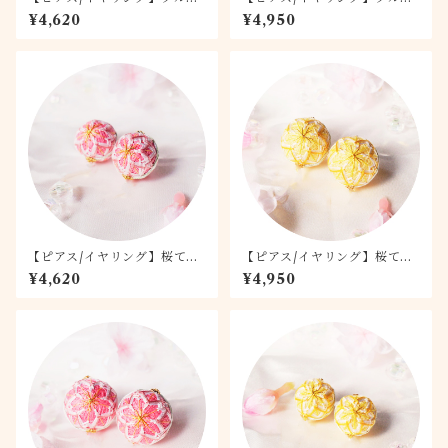
リア 1.5
リア 2.0
¥4,620
¥4,950
【ピアス/イヤリング】桜てま
【ピアス/イヤリング】桜てま
り -桃桜- 1.5
り -月桜- 2.0
¥4,620
¥4,950