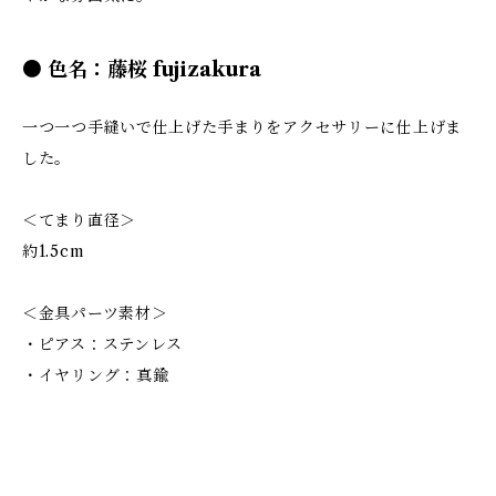
● 色名：藤桜 fujizakura
一つ一つ手縫いで仕上げた手まりをアクセサリーに仕上げま
した。
＜てまり直径＞
約1.5cm
＜金具パーツ素材＞
・ピアス：ステンレス
・イヤリング：真鍮