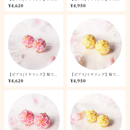
リア 1.5
リア 2.0
¥4,620
¥4,950
【ピアス/イヤリング】桜てま
【ピアス/イヤリング】桜てま
り -桃桜- 1.5
り -月桜- 2.0
¥4,620
¥4,950