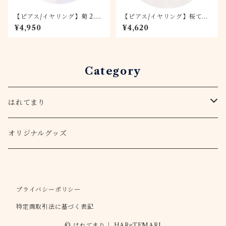
【ピアス/イヤリング】菊 2.0c
【ピアス/イヤリング】桜てま
mてまり 鶴
り -空桜- 1.5
¥4,950
¥4,620
Category
はれてまり
てまりキット
オリジナルグッズ
アクセサリー
プライバシーポリシー
ピアス・イヤリング
ストラップ
特定商取引法に基づく表記
ヘアゴム
バッグチャーム
© はれてまり｜ HAReTEMARI