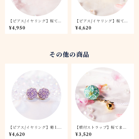
【ピアス/イヤリング】桜てま
【ピアス/イヤリング】桜てま
り -桃桜- 2.0
り -月桜- 1.5
¥4,950
¥4,620
その他の商品
【ピアス/イヤリング】菊 1.5c
【根付ストラップ】桜てまり -
mてまり 桔梗
若桜-
¥4,620
¥3,520