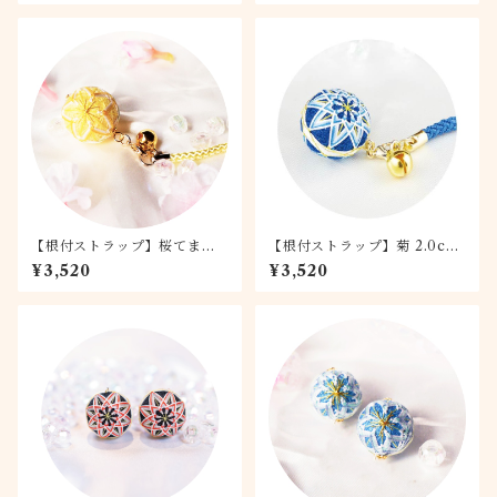
【根付ストラップ】桜てまり -
【根付ストラップ】菊 2.0cm
月桜-
てまり 富士
¥3,520
¥3,520