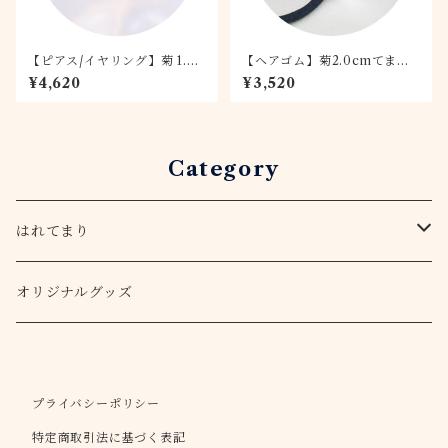
【ピアス/イヤリング】菊 1.5c
【ヘアゴム】菊2.0cmてまり
m 紅白
富士
¥4,620
¥3,520
Category
はれてまり
てまりキット
オリジナルグッズ
アクセサリー
プライバシーポリシー
ピアス・イヤリング
ストラップ
特定商取引法に基づく表記