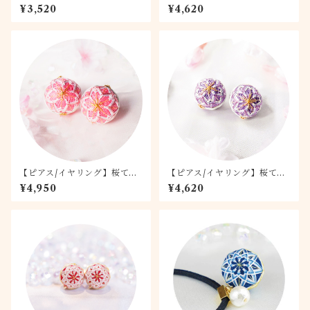
てまり 富士
り -若桜- 1.5
¥3,520
¥4,620
【ピアス/イヤリング】桜てま
【ピアス/イヤリング】桜てま
り -桃桜- 2.0
り -藤桜- 1.5
¥4,950
¥4,620