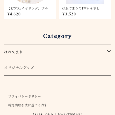
【ピアス/イヤリング】プルメ
はれてまりの1本かんざし
リア 1.5
¥4,620
¥3,520
Category
はれてまり
てまりキット
オリジナルグッズ
アクセサリー
プライバシーポリシー
ピアス・イヤリング
ストラップ
特定商取引法に基づく表記
ヘアゴム
バッグチャーム
© はれてまり｜ HAReTEMARI