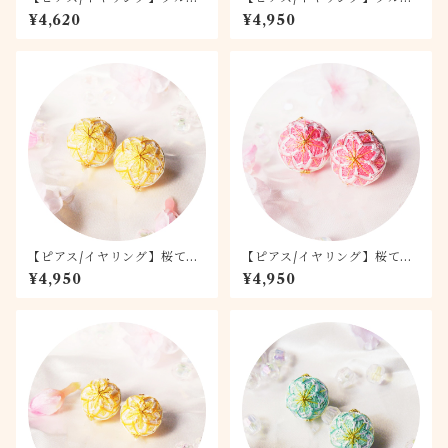
リア 1.5
リア 2.0
¥4,620
¥4,950
【ピアス/イヤリング】桜てま
【ピアス/イヤリング】桜てま
り -月桜- 2.0
り -桃桜- 2.0
¥4,950
¥4,950