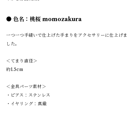
● 色名：桃桜 momozakura
一つ一つ手縫いで仕上げた手まりをアクセサリーに仕上げま
した。
＜てまり直径＞
約1.5cm
＜金具パーツ素材＞
・ピアス：ステンレス
・イヤリング：真鍮