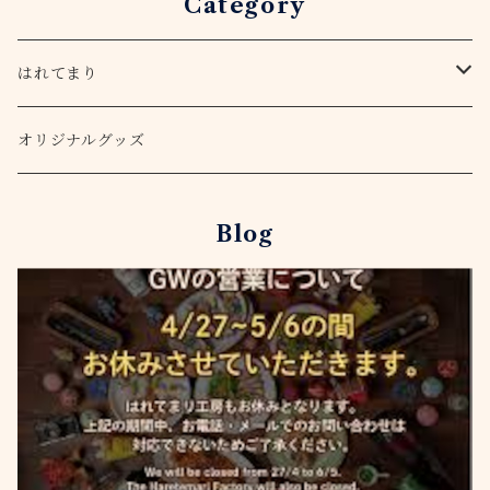
Category
はれてまり
てまりキット
オリジナルグッズ
アクセサリー
Blog
ピアス・イヤリング
ストラップ
ヘアゴム
バッグチャーム
桜
季節を楽しむ
菊