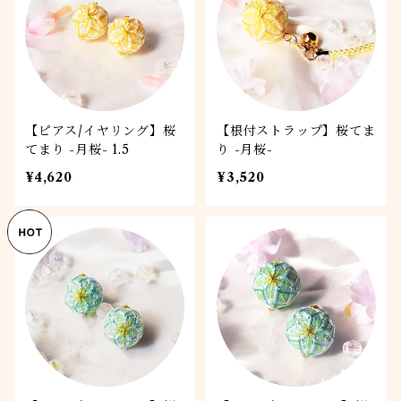
【ピアス/イヤリング】桜
【根付ストラップ】桜てま
てまり -月桜- 1.5
り -月桜-
¥4,620
¥3,520