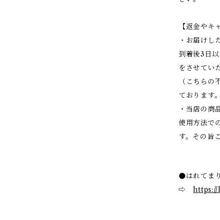
【返金やキ
・お届けし
到着後3日
をさせてい
（こちらの
ております
・当店の商
使用方法で
す。その旨
●はれてまり
⇨
https:/