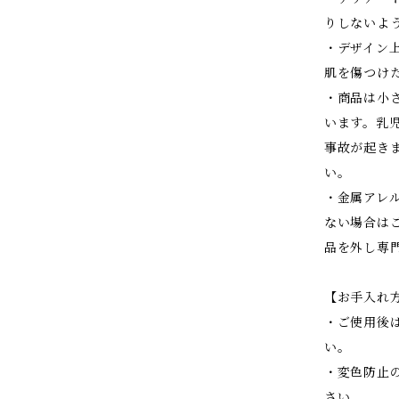
りしないよ
・デザイン
肌を傷つけ
・商品は小
います。乳
事故が起き
い。
・金属アレ
ない場合は
品を外し専
【お手入れ
・ご使用後
い。
・変色防止
さい。