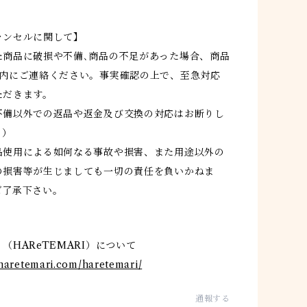
ャンセルに関して】
た商品に破損や不備､商品の不足があった場合、商品
以内にご連絡ください。事実確認の上で、至急対応
ただきます。
不備以外での返品や返金及び交換の対応はお断りし
。）
品使用による如何なる事故や損害、また用途以外の
の損害等が生じましても一切の責任を負いかねま
ご了承下さい。
（HAReTEMARI）について
/haretemari.com/haretemari/
通報する