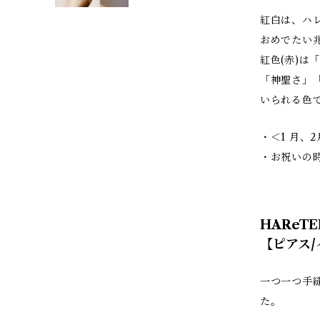
紅白は、ハ
おめでたい
紅色(赤)は
「神聖さ」
いられる色て
・＜1 月、
・お祝いの時
HAReTE
【ピアス/
一つ一つ手
た。