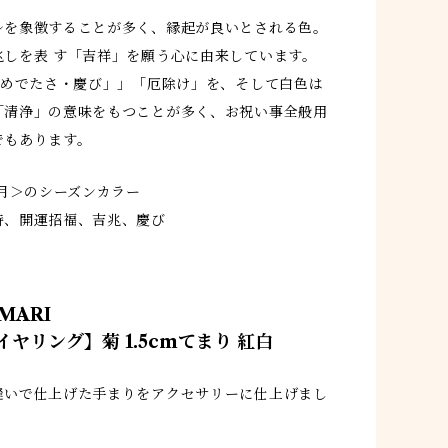
レを象徴することが多く、縁起が良いとされる色。
兆しを表 す「吉祥」を願う心に由来しています。
「めでたさ・慶び」」「厄除け」を、そして白色は
「清浄」の意味をもつことが多く、お祝い事全般用
゙もあります。
2月＞のシーズンカラー
、開運招福、吉兆、慶び
MARI
イヤリング】菊 1.5cmてまり 紅白
縫いで仕上げた手まりをアクセサリーに仕上げまし