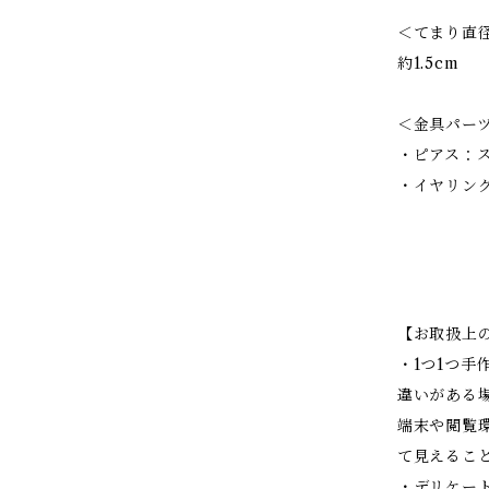
＜てまり直
約1.5cm
＜金具パー
・ピアス：
・イヤリン
【お取扱上
・1つ1つ
違いがある
端末や閲覧
て見えるこ
・デリケー