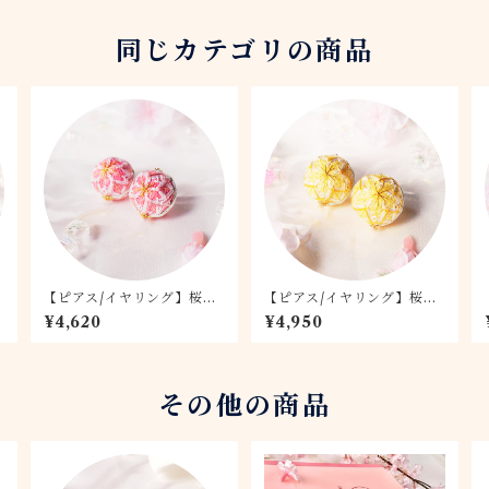
同じカテゴリの商品
【ピアス/イヤリング】桜て
【ピアス/イヤリング】桜て
まり -桃桜- 1.5
まり -月桜- 2.0
¥4,620
¥4,950
その他の商品