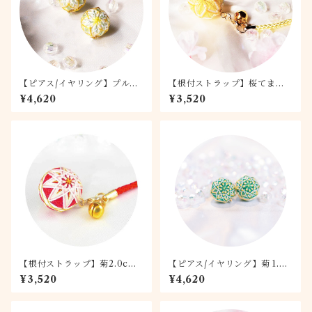
【ピアス/イヤリング】プルメ
【根付ストラップ】桜てまり -
リア 1.5
月桜-
¥4,620
¥3,520
【根付ストラップ】菊2.0cm
【ピアス/イヤリング】菊 1.5c
紅白
mてまり 抹茶
¥3,520
¥4,620