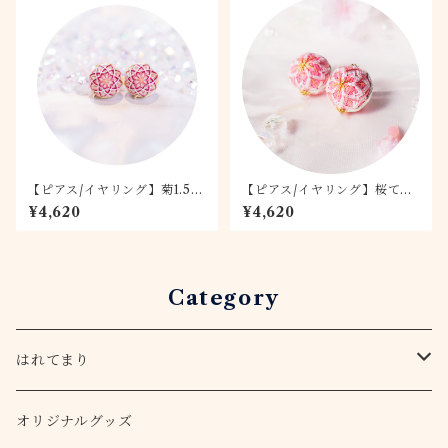
【ピアス/イヤリング】菊1.5c
【ピアス/イヤリング】桜てま
m 珊瑚
り -桃桜- 1.5
¥4,620
¥4,620
Category
はれてまり
てまりキット
オリジナルグッズ